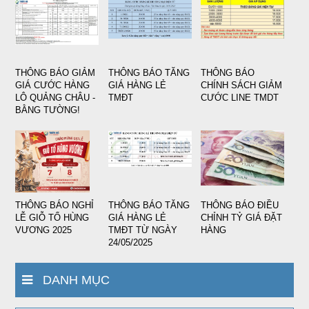
THÔNG BÁO GIẢM
THÔNG BÁO TĂNG
THÔNG BÁO
GIÁ CƯỚC HÀNG
GIÁ HÀNG LẺ
CHÍNH SÁCH GIẢM
LÔ QUẢNG CHÂU -
TMĐT
CƯỚC LINE TMDT
BẰNG TƯỜNG!
THÔNG BÁO NGHỈ
THÔNG BÁO TĂNG
THÔNG BÁO ĐIỀU
LỄ GIỖ TỔ HÙNG
GIÁ HÀNG LẺ
CHỈNH TỶ GIÁ ĐẶT
VƯƠNG 2025
TMĐT TỪ NGÀY
HÀNG
24/05/2025
DANH MỤC