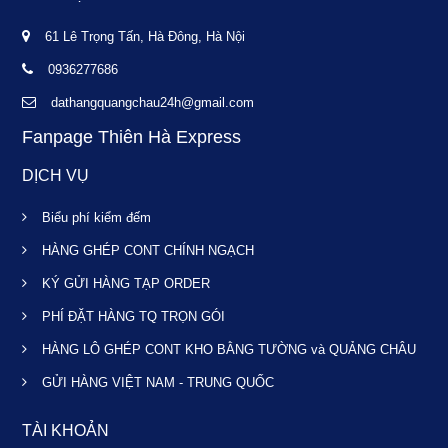
61 Lê Trọng Tấn, Hà Đông, Hà Nội
0936277686
dathangquangchau24h@gmail.com
Fanpage Thiên Hà Express
DỊCH VỤ
Biểu phí kiểm đếm
HÀNG GHÉP CONT CHÍNH NGẠCH
KÝ GỬI HÀNG TẠP ORDER
PHÍ ĐẶT HÀNG TQ TRỌN GÓI
HÀNG LÔ GHÉP CONT KHO BẰNG TƯỜNG và QUẢNG CHÂU
GỬI HÀNG VIỆT NAM - TRUNG QUỐC
TÀI KHOẢN