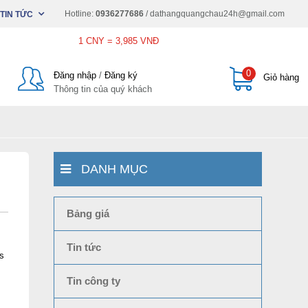
Hotline:
0936277686
/
dathangquangchau24h@gmail.com
TIN TỨC
1 CNY = 3,985 VNĐ
0
Đăng nhập
/
Đăng ký
Giỏ hàng
Thông tin của quý khách
DANH MỤC
Bảng giá
Tin tức
ss
Tin công ty