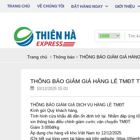
TRANG CHỦ
VỀ CHÚNG TÔI
ĐẶT HÀNG NGAY
GIỚI THIỆU
Trang chủ
Thông báo
THÔNG BÁO GIẢM GIÁ HÀNG
THÔNG BÁO GIẢM GIÁ HÀNG LẺ TMĐT T
10/12/2025 15:03
THÔNG BÁO GIẢM GIÁ DỊCH VỤ HÀNG LẺ TMĐT
Kính gửi Quý khách hàng,
Tình hình cửa khẩu đã dần ổn định trở lại. Nhằm đáp ứng t
xin thông báo điều chỉnh giảm cước vận chuyển TMĐT:
Giảm 3.000đ/kg
Áp dụng cho hàng về kho Việt Nam từ 12/12/2025
(Chi tiết vui lòng xem tại bảng giá trên website:
https://thie