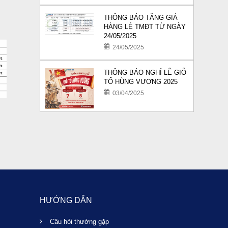
THÔNG BÁO TĂNG GIÁ
HÀNG LẺ TMĐT TỪ NGÀY
24/05/2025
24/05/2025
THÔNG BÁO NGHỈ LỄ GIỖ
TỔ HÙNG VƯƠNG 2025
03/04/2025
HƯỚNG DẪN
Câu hỏi thường gặp