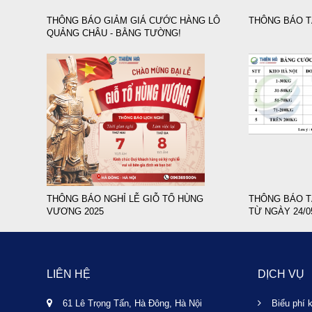
THÔNG BÁO GIẢM GIÁ CƯỚC HÀNG LÔ
THÔNG BÁO T
QUẢNG CHÂU - BẰNG TƯỜNG!
THÔNG BÁO NGHỈ LỄ GIỖ TỔ HÙNG
THÔNG BÁO T
VƯƠNG 2025
TỪ NGÀY 24/0
LIÊN HỆ
DỊCH VỤ
61 Lê Trọng Tấn, Hà Đông, Hà Nội
Biểu phí 