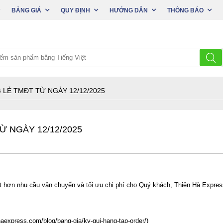
BẢNG GIÁ
QUY ĐỊNH
HƯỚNG DẪN
THÔNG BÁO
 LẺ TMĐT TỪ NGÀY 12/12/2025
Ừ NGÀY 12/12/2025
ốt hơn nhu cầu vận chuyển và tối ưu chi phí cho Quý khách, Thiên Hà Expre
nhaexpress.com/blog/bang-gia/ky-gui-hang-tap-order/
)