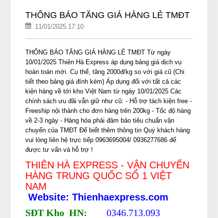
THÔNG BÁO TĂNG GIÁ HÀNG LẺ TMĐT
11/01/2025 17:10
THÔNG BÁO TĂNG GIÁ HÀNG LẺ TMĐT Từ ngày
10/01/2025 Thiên Hà Express áp dụng bảng giá dịch vụ
hoàn toàn mới. Cụ thể, tăng 2000đ/kg so với giá cũ (Chi
tiết theo bảng giá đính kèm) Áp dụng đối với tất cả các
kiện hàng về tới kho Việt Nam từ ngày 10/01/2025 Các
chính sách ưu đãi vẫn giữ như cũ: - Hỗ trợ tách kiện free -
Freeship nội thành cho đơn hàng trên 200kg - Tốc độ hàng
về 2-3 ngày - Hàng hóa phải đảm bảo tiêu chuẩn vận
chuyển của TMĐT Để biết thêm thông tin Quý khách hàng
vui lòng liên hệ trực tiếp 0963695004/ 0936277686 để
được tư vấn và hỗ trợ !
THIÊN HÀ EXPRESS - VẬN CHUYỂN
HÀNG TRUNG QUỐC SỐ 1 VIỆT
NAM
Website: Thienhaexpress.com
SĐT Kho HN:
0346.713.093