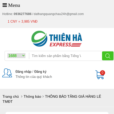
Menu
Hotline:
0936277686
/
dathangquangchau24h@gmail.com
1 CNY = 3,985 VNĐ
Đăng nhập
/
Đăng ký
0
Thông tin của quý khách
Giỏ
Trang chủ
Thông báo
THÔNG BÁO TĂNG GIÁ HÀNG LẺ
TMĐT
hàng