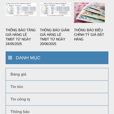
THÔNG BÁO TĂNG
THÔNG BÁO GIẢM
THÔNG BÁO ĐIỀU
GIÁ HÀNG LẺ
GIÁ HÀNG LẺ
CHỈNH TỶ GIÁ ĐẶT
TMĐT TỪ NGÀY
TMĐT TỪ NGÀY
HÀNG
24/05/2025
20/06/2025
DANH MỤC
Bảng giá
Tin tức
Tin công ty
Thông báo