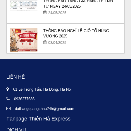
THÔNG BÁO TĂNG GIÁ HÀNG LẺ TMĐT
TỪ NGÀY 24/05/2025
24/05/2025
THÔNG BÁO NGHỈ LỄ GIỖ TỔ HÙNG
VƯƠNG 2025
03/04/2025
LIÊN HỆ
61 Lê Trọng Tấn, Hà Đông, Hà Nội
0936277686
dathangquangchau24h@gmail.com
Fanpage Thiên Hà Express
DỊCH VỤ