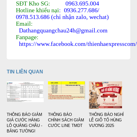
SĐT Kho SG:
0963.695.004
Hotline khiếu nại
: 0936.277.686/
0978.513.686 (chỉ nhận zalo, wechat)
Email:
Dathangquangchau24h@gmail.com
Fanpage:
https://www.facebook.com/thienhaexpresscom
TIN LIÊN QUAN
THÔNG BÁO GIẢM
THÔNG BÁO
THÔNG BÁO NGHỈ
GIÁ CƯỚC HÀNG
CHÍNH SÁCH GIẢM
LỄ GIỖ TỔ HÙNG
LÔ QUẢNG CHÂU -
CƯỚC LINE TMDT
VƯƠNG 2025
BẰNG TƯỜNG!