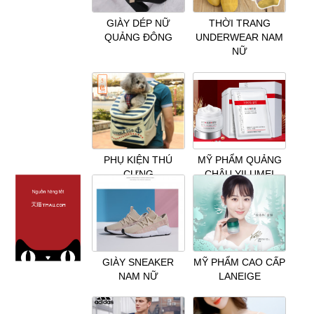
GIÀY DÉP NỮ
THỜI TRANG
QUẢNG ĐÔNG
UNDERWEAR NAM
NỮ
PHỤ KIỆN THÚ
MỸ PHẨM QUẢNG
CƯNG
CHÂU YILUMEI
GIÀY SNEAKER
MỸ PHẨM CAO CẤP
NAM NỮ
LANEIGE