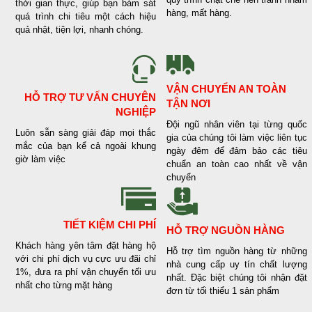
thời gian thực, giúp bạn bám sát
hàng, mất hàng.
quá trình chi tiêu một cách hiệu
quả nhật, tiện lợi, nhanh chóng.
VẬN CHUYỂN AN TOÀN
HỖ TRỢ TƯ VẤN CHUYÊN
TẬN NƠI
NGHIỆP
Đội ngũ nhân viên tại từng quốc
Luôn sẵn sàng giải đáp mọi thắc
gia của chúng tôi làm việc liên tục
mắc của bạn kể cả ngoài khung
ngày đêm để đảm bảo các tiêu
giờ làm việc
chuẩn an toàn cao nhất về vận
chuyển
TIẾT KIỆM CHI PHÍ
HỖ TRỢ NGUỒN HÀNG
Khách hàng yên tâm đặt hàng hộ
Hỗ trợ tìm nguồn hàng từ những
với chi phí dịch vụ cực ưu đãi chỉ
nhà cung cấp uy tín chất lượng
1%, đưa ra phí vận chuyển tối ưu
nhất. Đặc biệt chúng tôi nhận đặt
nhất cho từng mặt hàng
đơn từ tối thiểu 1 sản phẩm