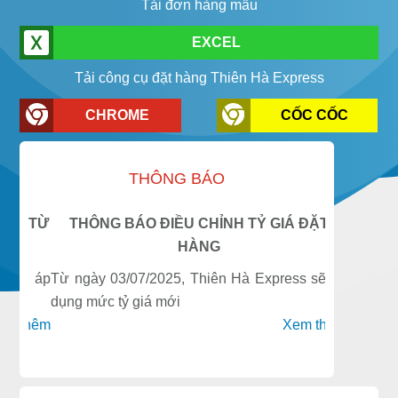
Tải đơn hàng mẫu
EXCEL
Tải công cụ đặt hàng Thiên Hà Express
CHROME
CỐC CỐC
THÔNG BÁO
T TỪ
THÔNG BÁO ĐIỀU CHỈNH TỶ GIÁ ĐẶT
THÔNG BÁ
HÀNG
s áp
Từ ngày 03/07/2025, Thiên Hà Express sẽ áp
Từ ngày 2
dụng mức tỷ giá mới
dụng bảng 
thêm
Xem thêm