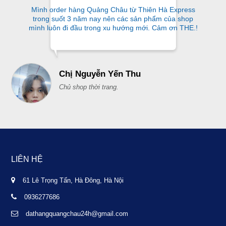
Mình order hàng Quảng Châu từ Thiên Hà Express
trong suốt 3 năm nay nên các sản phẩm của shop
mình luôn đi đầu trong xu hướng mới. Cảm ơn THE.!
Chị Nguyễn Yến Thu
Chủ shop thời trang.
LIÊN HỆ
61 Lê Trọng Tấn, Hà Đông, Hà Nội
0936277686
dathangquangchau24h@gmail.com