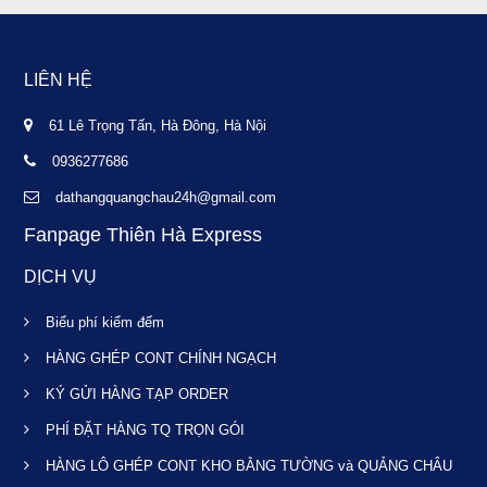
LIÊN HỆ
61 Lê Trọng Tấn, Hà Đông, Hà Nội
0936277686
dathangquangchau24h@gmail.com
Fanpage Thiên Hà Express
DỊCH VỤ
Biểu phí kiểm đếm
HÀNG GHÉP CONT CHÍNH NGẠCH
KÝ GỬI HÀNG TẠP ORDER
PHÍ ĐẶT HÀNG TQ TRỌN GÓI
HÀNG LÔ GHÉP CONT KHO BẰNG TƯỜNG và QUẢNG CHÂU