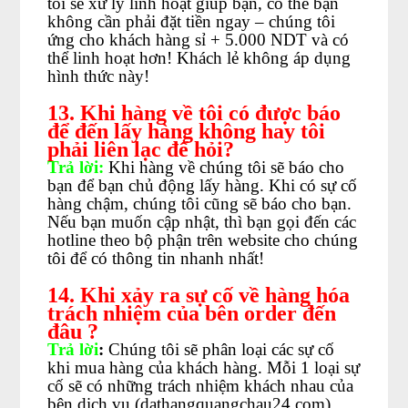
tôi sẽ xử lý linh hoạt giúp bạn, có thể bạn
không cần phải đặt tiền ngay – chúng tôi
ứng cho khách hàng sỉ + 5.000 NDT và có
thể linh hoạt hơn! Khách lẻ không áp dụng
hình thức này!
13. Khi hàng về tôi có được báo
để đến lấy hàng không hay tôi
phải liên lạc để hỏi?
Trả lời:
Khi hàng về chúng tôi sẽ báo cho
bạn để bạn chủ động lấy hàng. Khi có sự cố
hàng chậm, chúng tôi cũng sẽ báo cho bạn.
Nếu bạn muốn cập nhật, thì bạn gọi đến các
hotline theo bộ phận trên website cho chúng
tôi để có thông tin nhanh nhất!
14. Khi xảy ra sự cố về hàng hóa
trách nhiệm của bên order đến
đâu ?
Trả lời
:
Chúng tôi sẽ phân loại các sự cố
khi mua hàng của khách hàng. Mỗi 1 loại sự
cố sẽ có những trách nhiệm khách nhau của
bên dịch vụ (dathangquangchau24.com)