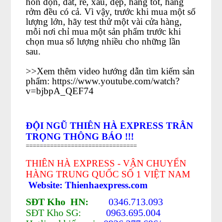
hỗn độn, đắt, rẻ, xấu, đẹp, hàng tốt, hàng
rởm đều có cả. Vì vậy, trước khi mua một số
lượng lớn, hãy test thử một vài cửa hàng,
mỗi nơi chỉ mua một sản phẩm trước khi
chọn mua số lượng nhiều cho những lần
sau.
>>Xem thêm video hướng dẫn tìm kiếm sản
phẩm:
https://www.youtube.com/watch?
v=bjbpA_QEF74
ĐỘI NGŨ THIÊN HÀ EXPRESS TRÂN
TRỌNG THÔNG BÁO !!!
================================
THIÊN HÀ EXPRESS - VẬN CHUYỂN
HÀNG TRUNG QUỐC SỐ 1 VIỆT NAM
Website: Thienhaexpress.com
SĐT Kho HN:
0346.713.093
SĐT Kho SG:
0963.695.004