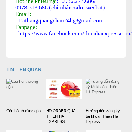
Hotline khiếu nại
: 0936.277.686/
0978.513.686 (chỉ nhận zalo, wechat)
Email:
Dathangquangchau24h@gmail.com
Fanpage:
https://www.facebook.com/thienhaexpresscom
TIN LIÊN QUAN
Câu hỏi thường gặp
HD ORDER QUA
Hướng dẫn đăng ký
THIÊN HÀ
tài khoản Thiên Hà
EXPRESS
Express