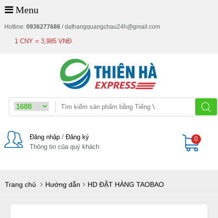
Menu
Hotline:
0936277686
/
dathangquangchau24h@gmail.com
1 CNY = 3,985 VNĐ
Đăng nhập
/
Đăng ký
0
Thông tin của quý khách
Giỏ
Trang chủ
Hướng dẫn
HD ĐẶT HÀNG TAOBAO
hàng